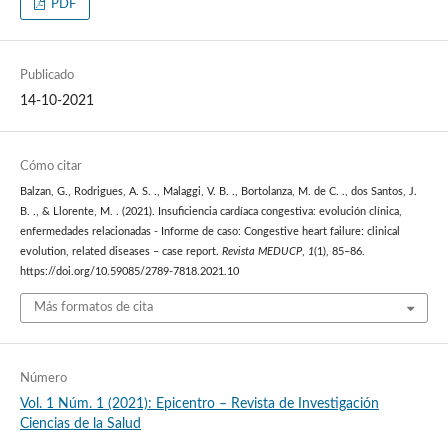
PDF
Publicado
14-10-2021
Cómo citar
Balzan, G., Rodrigues, A. S. ., Malaggi, V. B. ., Bortolanza, M. de C. ., dos Santos, J.
B. ., & Llorente, M. . (2021). Insuficiencia cardíaca congestiva: evolución clínica,
enfermedades relacionadas - Informe de caso: Congestive heart failure: clinical
evolution, related diseases – case report.
Revista MEDUCP
,
1
(1), 85–86.
https://doi.org/10.59085/2789-7818.2021.10
Más formatos de cita
Número
Vol. 1 Núm. 1 (2021): Epicentro – Revista de Investigación
Ciencias de la Salud