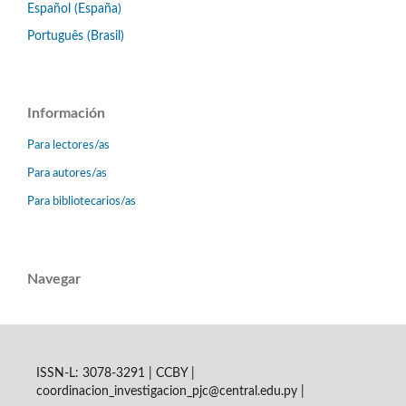
Español (España)
Português (Brasil)
Información
Para lectores/as
Para autores/as
Para bibliotecarios/as
Navegar
ISSN-L: 3078-3291 | CCBY |
coordinacion_investigacion_pjc@central.edu.py |