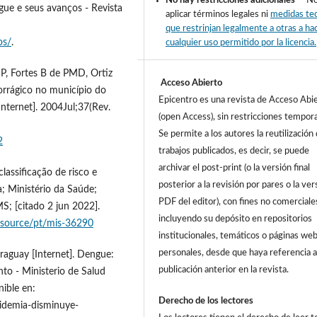
No hay restricciones adicionales
— No
gue e seus avanços - Revista
aplicar términos legales ni
medidas te
que restrinjan legalmente a otras a ha
os/
.
cualquier uso permitido por la licencia.
P, Fortes B de PMD, Ortiz
Acceso Abierto
orrágico no município do
Epicentro es una revista de Acceso Abi
nternet]. 2004Jul;37(Rev.
(open Access), sin restricciones tempora
Se permite a los autores la reutilización 
2
trabajos publicados, es decir, se puede
archivar el post-print (o la versión final
lassificação de risco e
posterior a la revisión por pares o la ver
; Ministério da Saúde;
PDF del editor), con fines no comerciale
MS; [citado 2 jun 2022].
incluyendo su depósito en repositorios
resource/pt/mis-36290
institucionales, temáticos o páginas we
personales, desde que haya referencia 
araguay [Internet]. Dengue:
publicación anterior en la revista.
to - Ministerio de Salud
nible en:
Derecho de los lectores
idemia-disminuye-