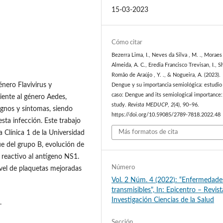
15-03-2023
Cómo citar
Bezerra Lima, I., Neves da Silva , M. ., Moraes
Almeida, A. C., Eredia Francisco Trevisan, I., 
Romão de Araújo , Y. ., & Nogueira, A. (2023).
nero Flavivirus y
Dengue y su importancia semiológica: estudio
caso: Dengue and its semiological importance:
iente al género Aedes,
study.
Revista MEDUCP
,
2
(4), 90–96.
ignos y síntomas, siendo
https://doi.org/10.59085/2789-7818.2022.48
esta infección. Este trabajo
Más formatos de cita
a Clínica 1 de la Universidad
e del grupo B, evolución de
 reactivo al antígeno NS1.
Número
nivel de plaquetas mejoradas
Vol. 2 Núm. 4 (2022): “Enfermedade
transmisibles", In: Epicentro – Revis
Investigación Ciencias de la Salud
.
Sección