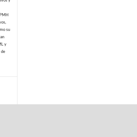
hivos y
I-PMH
vos,
omo su
ran
ML y
a de