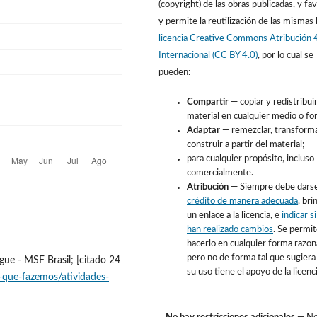
(copyright) de las obras publicadas, y fa
y permite la reutilización de las mismas 
licencia Creative Commons
Atribución 
Internacional
(CC BY 4.0)
,
por lo cual se
pueden:
Compartir
— copiar y redistribuir
material en cualquier medio o fo
Adaptar
— remezclar, transform
construir a partir del material;
para cualquier propósito, incluso
comercialmente.
Atribución
— Siempre debe dars
crédito de manera adecuada
, bri
un enlace a la licencia, e
indicar s
han realizado cambios
. Se permi
hacerlo en cualquier forma razon
pero no de forma tal que sugiera
gue - MSF Brasil; [citado 24
su uso tiene el apoyo de la licenc
-que-fazemos/atividades-