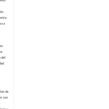
todos
ón.
ómico
so a
ios
se
o del
idad
itas de
er con