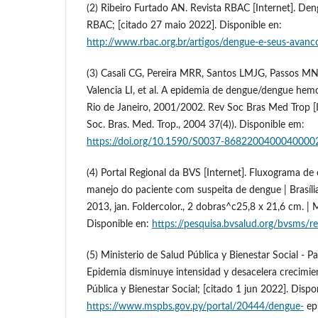
(2) Ribeiro Furtado AN. Revista RBAC [Internet]. Den
RBAC; [citado 27 maio 2022]. Disponible en:
http://www.rbac.org.br/artigos/dengue-e-seus-avanc
(3) Casali CG, Pereira MRR, Santos LMJG, Passos MN
Valencia LI, et al. A epidemia de dengue/dengue hem
Rio de Janeiro, 2001/2002. Rev Soc Bras Med Trop [I
Soc. Bras. Med. Trop., 2004 37(4)). Disponible em:
https://doi.org/10.1590/S0037-8682200400040000
(4) Portal Regional da BVS [Internet]. Fluxograma de c
manejo do paciente com suspeita de dengue | Brasília
2013, jan. Foldercolor., 2 dobras^c25,8 x 21,6 cm. | 
Disponible en:
https://pesquisa.bvsalud.org/bvsms/
(5) Ministerio de Salud Pública y Bienestar Social - P
Epidemia disminuye intensidad y desacelera crecimien
Pública y Bienestar Social; [citado 1 jun 2022]. Dispo
https://www.mspbs.gov.py/portal/20444/dengue-
ep