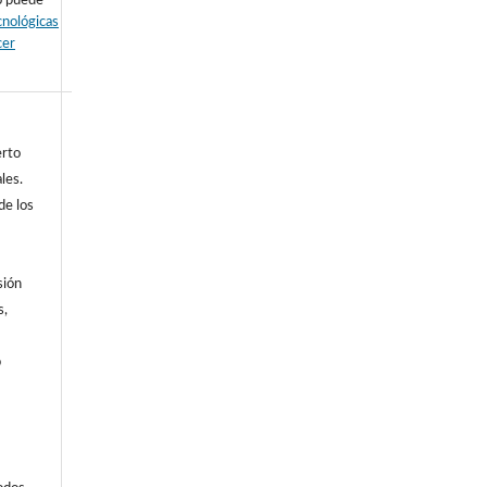
 puede
cnológicas
cer
erto
les.
de los
sión
s,
b
a