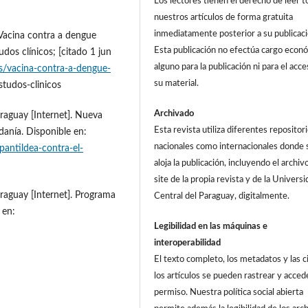
Los lectores tienen el derecho de leer 
nuestros artículos de forma gratuita
inmediatamente posterior a su publicaci
. Vacina contra a dengue
Esta publicación no efectúa cargo econ
dos clínicos; [citado 1 jun
alguno para la publicación ni para el acce
as/vacina-contra-a-dengue-
su material.
studos-clinicos
Archivado
araguay [Internet]. Nueva
Esta revista utiliza diferentes repositor
anía. Disponible en:
nacionales como internacionales donde 
antildea-contra-el-
aloja la publicación, incluyendo el archiv
site de la propia revista y de la Univers
araguay [Internet]. Programa
Central del Paraguay, digitalmente.
 en:
Legibilidad en las máquinas e
interoperabilidad
El texto completo, los metadatos y las c
los artículos se pueden rastrear y acced
permiso. Nuestra política social abierta