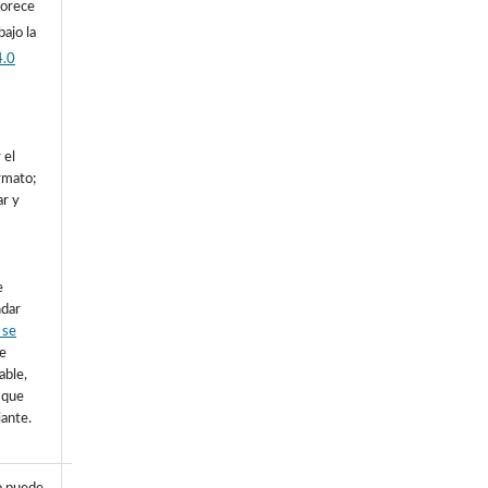
vorece
bajo la
4.0
 el
rmato;
ar y
e
ndar
i se
te
able,
 que
iante.