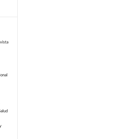
vista
ional
-
Salud
y