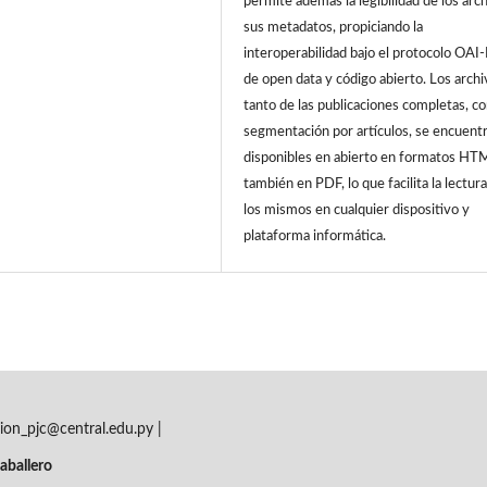
permite además la legibilidad de los arc
sus metadatos, propiciando la
interoperabilidad bajo el protocolo OA
de open data y código abierto. Los archi
tanto de las publicaciones completas, c
segmentación por artículos, se encuent
disponibles en abierto en formatos HT
también en PDF, lo que facilita la lectur
los mismos en cualquier dispositivo y
plataforma informática.
ion_pjc@central.edu.py |
aballero